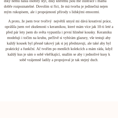
díky němu našla osobitý styl, díky kterému jsou mé ilustrace i malba
dobře rozpoznatelné. Dovolím si říct, že má tvorba je jedinečná nejen
mým rukopisem, ale i propojeností přírody s lidskými emocemi.
A proto, že jsem tvor tvořivý největší smysl mi dává kreativní práce,
oprášila jsem své zkušenosti s keramikou, které mám více jak 10-ti leté a
před pár lety jsem do světa vypustila i první hliněné kousky. Keramiku
modeluji i točím na kruhu, pečlivě si vybírám glazury, vše testuji aby
každý kousek byl přesně takový jak si jej představuji, ale také aby byl
praktický a funkční. Ač tvořím po menších kolekcích a mám ráda, když
každý kus je sám o sobě všeříkající, snažím se aby i jednolivé kusy k
sobě vzájemně ladily a propojoval je tak stejný duch.