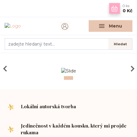
0
ks
0 Kč
Menu
Hledat
Lokální autorská tvorba
Jedinečnost v každém kousku, který mi projde
rukama