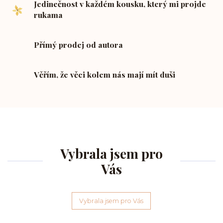
Jedinečnost v každém kousku, který mi projde
rukama
Přímý prodej od autora
Věřím, že věci kolem nás mají mít duši
Vybrala jsem pro
Vás
Vybrala jsem pro Vás