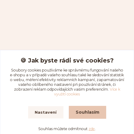
Kontakty
🍪 Jak byste rádi své cookies?
Soubory cookies používáme ke správnému fungování našeho
e-shopu a v případě vašeho souhlasu také ke sledování statistik
aduseartshop@gmail.com
o webu, měření efektivity reklamních kampaní, zapamatování
vašeho oblíbeného nastavení při používání stránek, či
zobrazení reklam odpovídajících vašim preferencím.
Více k
využití cookies
Souhlasím
Nastavení
Aduše2026
Souhlas můžete odmítnout
zde
.
Vytvořeno na
Eshop-rychle.cz