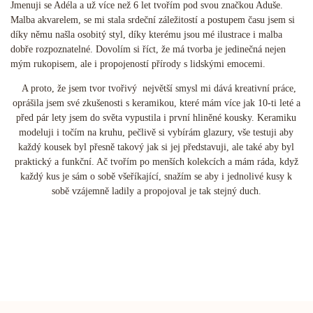
Jmenuji se Adéla a už více než 6 let tvořím pod svou značkou Aduše.
Malba akvarelem, se mi stala srdeční záležitostí a postupem času jsem si
díky němu našla osobitý styl, díky kterému jsou mé ilustrace i malba
dobře rozpoznatelné. Dovolím si říct, že má tvorba je jedinečná nejen
mým rukopisem, ale i propojeností přírody s lidskými emocemi.
A proto, že jsem tvor tvořivý největší smysl mi dává kreativní práce,
oprášila jsem své zkušenosti s keramikou, které mám více jak 10-ti leté a
před pár lety jsem do světa vypustila i první hliněné kousky. Keramiku
modeluji i točím na kruhu, pečlivě si vybírám glazury, vše testuji aby
každý kousek byl přesně takový jak si jej představuji, ale také aby byl
praktický a funkční. Ač tvořím po menších kolekcích a mám ráda, když
každý kus je sám o sobě všeříkající, snažím se aby i jednolivé kusy k
sobě vzájemně ladily a propojoval je tak stejný duch.