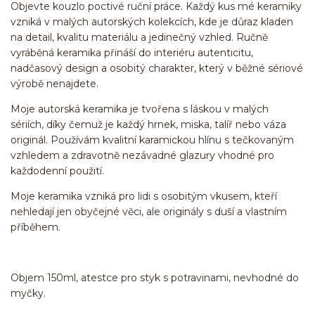
Objevte kouzlo poctivé ruční práce. Každý kus mé keramiky
vzniká v malých autorských kolekcích, kde je důraz kladen
na detail, kvalitu materiálu a jedinečný vzhled. Ručně
vyráběná keramika přináší do interiéru autenticitu,
nadčasový design a osobitý charakter, který v běžné sériové
výrobě nenajdete.
Moje autorská keramika je tvořena s láskou v malých
sériích, díky čemuž je každý hrnek, miska, talíř nebo váza
originál. Používám kvalitní karamickou hlínu s tečkovaným
vzhledem a zdravotně nezávadné glazury vhodné pro
každodenní použití.
Moje keramika vzniká pro lidi s osobitým vkusem, kteří
nehledají jen obyčejné věci, ale originály s duší a vlastním
příběhem.
Objem 150ml, atestce pro styk s potravinami, nevhodné do
myčky.